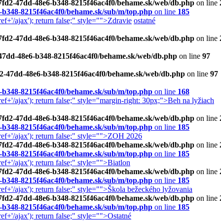
d87fd2-47dd-48e6-b348-8215f46ac4f0/behame.sk/web/db.php
on line
6-b348-8215f46ac4f0/behame.sk/sub/m/top.php
on line
185
+'/ajax'); return false;" style="">Zdravie
ostatné
d87fd2-47dd-48e6-b348-8215f46ac4f0/behame.sk/web/db.php
on line
2-47dd-48e6-b348-8215f46ac4f0/behame.sk/web/db.php
on line
97
fd2-47dd-48e6-b348-8215f46ac4f0/behame.sk/web/db.php
on line
97
6-b348-8215f46ac4f0/behame.sk/sub/m/top.php
on line
168
+'/ajax'); return false;" style="margin-right: 30px;">Beh na lyžiach
d87fd2-47dd-48e6-b348-8215f46ac4f0/behame.sk/web/db.php
on line
6-b348-8215f46ac4f0/behame.sk/sub/m/top.php
on line
185
f+'/ajax'); return false;" style="">ZOH 2026
d87fd2-47dd-48e6-b348-8215f46ac4f0/behame.sk/web/db.php
on line
6-b348-8215f46ac4f0/behame.sk/sub/m/top.php
on line
185
'/ajax'); return false;" style="">Biatlon
d87fd2-47dd-48e6-b348-8215f46ac4f0/behame.sk/web/db.php
on line
6-b348-8215f46ac4f0/behame.sk/sub/m/top.php
on line
185
+'/ajax'); return false;" style="">Škola bežeckého lyžovania
d87fd2-47dd-48e6-b348-8215f46ac4f0/behame.sk/web/db.php
on line
6-b348-8215f46ac4f0/behame.sk/sub/m/top.php
on line
185
+'/ajax'); return false;" style="">Ostatné