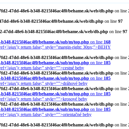
d87fd2-47dd-48e6-b348-8215f46ac4f0/behame.sk/web/db.php
on line
2-47dd-48e6-b348-8215f46ac4f0/behame.sk/web/db.php
on line
97
fd2-47dd-48e6-b348-8215f46ac4f0/behame.sk/web/db.php
on line
97
6-b348-8215f46ac4f0/behame.sk/sub/m/top.php
on line
168
f+'/ajax'); return false;" style="margin-right: 30px;">BEHY
d87fd2-47dd-48e6-b348-8215f46ac4f0/behame.sk/web/db.php
on line
6-b348-8215f46ac4f0/behame.sk/sub/m/top.php
on line
185
+'/ajax'); return false;" style="">cestné behy
d87fd2-47dd-48e6-b348-8215f46ac4f0/behame.sk/web/db.php
on line
6-b348-8215f46ac4f0/behame.sk/sub/m/top.php
on line
185
+'/ajax'); return false;" style="">dráhové behy
d87fd2-47dd-48e6-b348-8215f46ac4f0/behame.sk/web/db.php
on line
6-b348-8215f46ac4f0/behame.sk/sub/m/top.php
on line
185
+'/ajax'); return false;" style="">krosové behy
d87fd2-47dd-48e6-b348-8215f46ac4f0/behame.sk/web/db.php
on line
6-b348-8215f46ac4f0/behame.sk/sub/m/top.php
on line
185
+'/ajax'); return false;" style="">orientačné behy
d87fd2-47dd-48e6-b348-8215f46ac4f0/behame.sk/web/db.php
on line