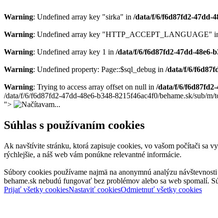
Warning
: Undefined array key "sirka" in
/data/f/6/f6d87fd2-47dd
Warning
: Undefined array key "HTTP_ACCEPT_LANGUAGE" i
Warning
: Undefined array key 1 in
/data/f/6/f6d87fd2-47dd-48e6-
Warning
: Undefined property: Page::$sql_debug in
/data/f/6/f6d8
Warning
: Trying to access array offset on null in
/data/f/6/f6d87fd
/data/f/6/f6d87fd2-47dd-48e6-b348-8215f46ac4f0/behame.sk/sub/m/t
">
Súhlas s používaním cookies
Ak navštívite stránku, ktorá zapisuje cookies, vo vašom počítači sa v
rýchlejšie, a náš web vám ponúkne relevantné informácie.
Súbory cookies používame najmä na anonymnú analýzu návštevnosti a v
behame.sk nebudú fungovať bez problémov alebo sa web spomalí. Súbor
Prijať všetky cookies
Nastaviť cookies
Odmietnuť všetky cookies