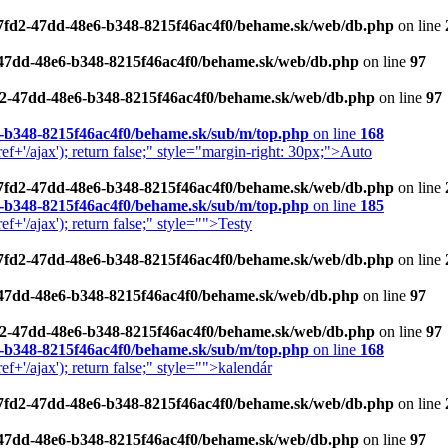
d87fd2-47dd-48e6-b348-8215f46ac4f0/behame.sk/web/db.php
on line
2-47dd-48e6-b348-8215f46ac4f0/behame.sk/web/db.php
on line
97
fd2-47dd-48e6-b348-8215f46ac4f0/behame.sk/web/db.php
on line
97
6-b348-8215f46ac4f0/behame.sk/sub/m/top.php
on line
168
+'/ajax'); return false;" style="margin-right: 30px;">Auto
d87fd2-47dd-48e6-b348-8215f46ac4f0/behame.sk/web/db.php
on line
6-b348-8215f46ac4f0/behame.sk/sub/m/top.php
on line
185
+'/ajax'); return false;" style="">Testy
d87fd2-47dd-48e6-b348-8215f46ac4f0/behame.sk/web/db.php
on line
2-47dd-48e6-b348-8215f46ac4f0/behame.sk/web/db.php
on line
97
fd2-47dd-48e6-b348-8215f46ac4f0/behame.sk/web/db.php
on line
97
6-b348-8215f46ac4f0/behame.sk/sub/m/top.php
on line
168
+'/ajax'); return false;" style="">kalendár
d87fd2-47dd-48e6-b348-8215f46ac4f0/behame.sk/web/db.php
on line
2-47dd-48e6-b348-8215f46ac4f0/behame.sk/web/db.php
on line
97