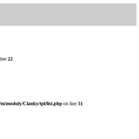
line
22
/m/moduly/Clanky/tpl/list.php
on line
51