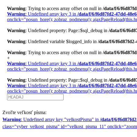
Warning
: Trying to access array offset on null in
/data/f/6/f6d87
Warning
: Undefined array key 3 in
/data/f/6/f6d87fd2-47dd-48e
onclick="posun_hore(); zobraz_podmenu(); ajaxPageReload(this.href+
Warning
: Undefined property: Page::$sql_debug in
/data/f/6/f6
Warning
: Undefined variable $logged_info in
/data/f/6/f6d87fd
Warning
: Trying to access array offset on null in
/data/f/6/f6d87
+
Warning
: Undefined array key 3 in
/data/f/6/f6d87fd2-47dd-48e
onclick="posun_hore(); zobraz_podmenu(); ajaxPageReload(this.hr
Warning
: Undefined property: Page::$sql_debug in
/data/f/6/f6
Warning
: Undefined array key 3 in
/data/f/6/f6d87fd2-47dd-48e
onclick="posun_hore(); zobraz_podmenu(); ajaxPageReload(this.href
Zvoľte veľkosť písma:
Warning
: Undefined array key "velkostPisma" in
/data/f/6/f6d87f
class="vyber_velkost_pisma" id="velkost_pisma_11" onclick="zoom('1