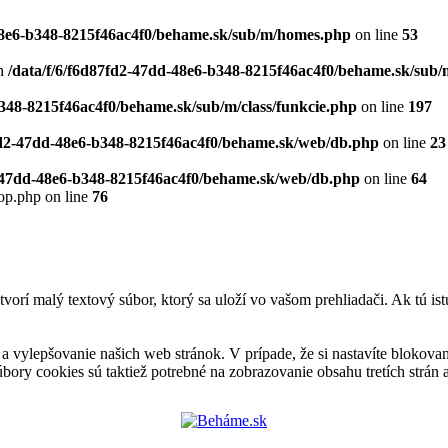
-48e6-b348-8215f46ac4f0/behame.sk/sub/m/homes.php
on line
53
n
/data/f/6/f6d87fd2-47dd-48e6-b348-8215f46ac4f0/behame.sk/sub/m
b348-8215f46ac4f0/behame.sk/sub/m/class/funkcie.php
on line
197
7fd2-47dd-48e6-b348-8215f46ac4f0/behame.sk/web/db.php
on line
23
2-47dd-48e6-b348-8215f46ac4f0/behame.sk/web/db.php
on line
64
op.php on line
76
ytvorí malý textový súbor, ktorý sa uloží vo vašom prehliadači. Ak tú i
ylepšovanie našich web stránok. V prípade, že si nastavíte blokovanie
y cookies sú taktiež potrebné na zobrazovanie obsahu tretích strán a