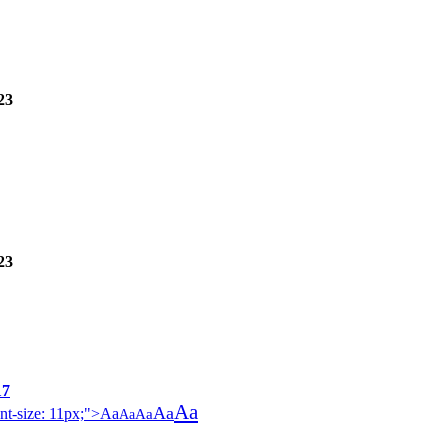
23
23
17
Aa
Aa
ont-size: 11px;">Aa
Aa
Aa