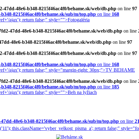
fd2-47dd-48e6-b348-8215f46ac4f0/behame.sk/web/db.php
on line
97
6-b348-8215f46ac4f0/behame.sk/sub/m/top.php
on line
168
'/ajax'); return false;" style="">Fotogaléria
d87fd2-47dd-48e6-b348-8215f46ac4f0/behame.sk/web/db.php
on line
2-47dd-48e6-b348-8215f46ac4f0/behame.sk/web/db.php
on line
97
fd2-47dd-48e6-b348-8215f46ac4f0/behame.sk/web/db.php
on line
97
6-b348-8215f46ac4f0/behame.sk/sub/m/top.php
on line
168
ef+'/ajax'); return false;" style="margin-right: 30px;">TV BEHAME
d87fd2-47dd-48e6-b348-8215f46ac4f0/behame.sk/web/db.php
on line
6-b348-8215f46ac4f0/behame.sk/sub/m/top.php
on line
185
+'/ajax'); return false;" style="">Beh na lyžiach
d2-47dd-48e6-b348-8215f46ac4f0/behame.sk/sub/m/top.php
on line
2
1'); this.className='vyber_velkost_pisma_a'; return false;" style="f