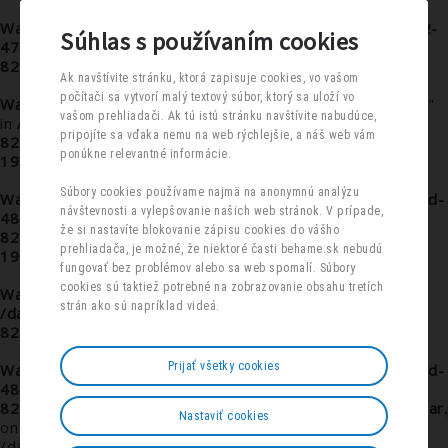
Warning
: Undefined array key "sirka" in
/data/f/6/f6d87fd2-
Súhlas s používaním cookies
47dd-48e6-b348-
8215f46ac4f0/behame.sk/sub/m/homes.php
on line
53
Ak navštívite stránku, ktorá zapisuje cookies, vo vašom
počítači sa vytvorí malý textový súbor, ktorý sa uloží vo
Warning
: Undefined array key "HTTP_ACCEPT_LANGUAGE"
vašom prehliadači. Ak tú istú stránku navštívite nabudúce,
in
/data/f/6/f6d87fd2-47dd-48e6-b348-
pripojíte sa vďaka nemu na web rýchlejšie, a náš web vám
8215f46ac4f0/behame.sk/sub/m/class/funkcie.php
on line
ponúkne relevantné informácie.
193
Súbory cookies používame najmä na anonymnú analýzu
Warning
: Undefined array key 1 in
/data/f/6/f6d87fd2-47dd-
návštevnosti a vylepšovanie našich web stránok. V prípade,
48e6-b348-
že si nastavíte blokovanie zápisu cookies do vášho
8215f46ac4f0/behame.sk/sub/m/class/funkcie.php
on line
prehliadača, je možné, že niektoré časti behame.sk nebudú
197
fungovať bez problémov alebo sa web spomalí. Súbory
cookies sú taktiež potrebné na zobrazovanie obsahu tretích
Warning
: Undefined property: Page::$sql_debug in
strán ako sú napríklad videá.
/data/f/6/f6d87fd2-47dd-48e6-b348-
8215f46ac4f0/behame.sk/web/db.php
on line
23
Prijať všetky cookies
Warning
: Undefined array key 1 in
/data/f/6/f6d87fd2-47dd-
48e6-b348-
8215f46ac4f0/behame.sk/sub/m/moduly/Kalendar/Kalendar
Nastaviť cookies
on line
9
/data/f/6/f6d87fd2-47dd-48e6-b348-