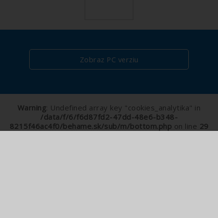
Zobraz PC verziu
Warning
: Undefined array key "cookies_analytika" in
/data/f/6/f6d87fd2-47dd-48e6-b348-
8215f46ac4f0/behame.sk/sub/m/bottom.php
on line
29