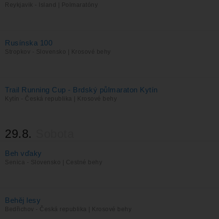
Reykjavik - Island | Polmaratóny
Rusínska 100
Stropkov - Slovensko | Krosové behy
Trail Running Cup - Brdský půlmaraton Kytín
Kytín - Česká republika | Krosové behy
29.8.
Sobota
Beh vďaky
Senica - Slovensko | Cestné behy
Behěj lesy
Bedřichov - Česká republika | Krosové behy