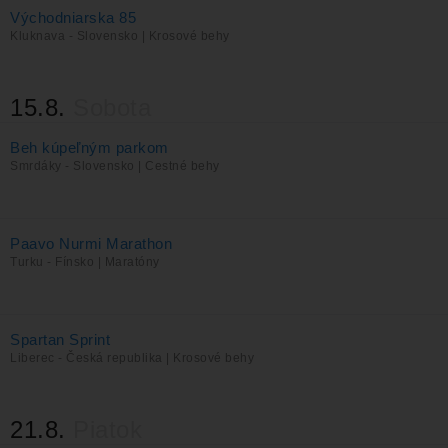
Východniarska 85
Kluknava - Slovensko | Krosové behy
15.8.
Sobota
Beh kúpeľným parkom
Smrdáky - Slovensko | Cestné behy
Paavo Nurmi Marathon
Turku - Fínsko | Maratóny
Spartan Sprint
Liberec - Česká republika | Krosové behy
21.8.
Piatok