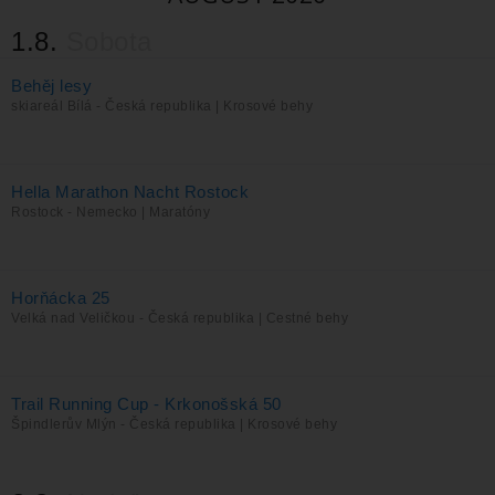
1.8.
Sobota
Behěj lesy
skiareál Bílá - Česká republika | Krosové behy
Hella Marathon Nacht Rostock
Rostock - Nemecko | Maratóny
Horňácka 25
Velká nad Veličkou - Česká republika | Cestné behy
Trail Running Cup - Krkonošská 50
Špindlerův Mlýn - Česká republika | Krosové behy