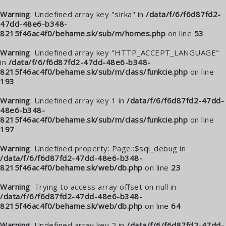
Warning
: Undefined array key "sirka" in
/data/f/6/f6d87fd2-
47dd-48e6-b348-
8215f46ac4f0/behame.sk/sub/m/homes.php
on line
53
Warning
: Undefined array key "HTTP_ACCEPT_LANGUAGE"
in
/data/f/6/f6d87fd2-47dd-48e6-b348-
8215f46ac4f0/behame.sk/sub/m/class/funkcie.php
on line
193
Warning
: Undefined array key 1 in
/data/f/6/f6d87fd2-47dd-
48e6-b348-
8215f46ac4f0/behame.sk/sub/m/class/funkcie.php
on line
197
Warning
: Undefined property: Page::$sql_debug in
/data/f/6/f6d87fd2-47dd-48e6-b348-
8215f46ac4f0/behame.sk/web/db.php
on line
23
Warning
: Trying to access array offset on null in
/data/f/6/f6d87fd2-47dd-48e6-b348-
8215f46ac4f0/behame.sk/web/db.php
on line
64
Warning
: Undefined array key 2 in
/data/f/6/f6d87fd2-47dd-