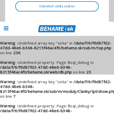
Odmietnuť všetky cookies
Warning
: Undefined array key "sirka" in
/data/f/6/f6d87fd2-
47dd-48e6-b348-8215f46ac4f0/behame.sk/sub/m/top.php
on line
236
Warning
: Undefined property: Page::$sql_debug in
/data/f/6/f6d87fd2-47dd-48e6-b348-
8215f46ac4f0/behame.sk/web/db.php
on line
23
Warning
: Undefined array key "sirka" in
/data/f/6/f6d87fd2-
47dd-48e6-b348-
8215f46ac4f0/behame.sk/sub/m/moduly/Clanky/tpl/show.ph
on line
7
Warning
: Undefined property: Page::$sql_debug in
/data/f/6/f6d87fd2-47dd-48e6-b348-