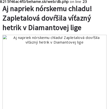
8215f46ac4f0/behame.sk/web/db.php
on line
23
Aj napriek nórskemu chladu!
Zapletalová dovŕšila víťazný
hetrik v Diamantovej lige