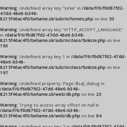
Warning
: Undefined array key "sirka" in
/data/f/6/f6d87fd2-
47dd-48e6-b348-
8215f46ac4f0/behame.sk/sub/m/homes.php
on line
53
Warning
: Undefined array key "HTTP_ACCEPT_LANGUAGE"
in
/data/f/6/f6d87fd2-47dd-48e6-b348-
8215f46ac4f0/behame.sk/sub/m/class/funkcie.php
on line
193
Warning
: Undefined array key 1 in
/data/f/6/f6d87fd2-47dd-
48e6-b348-
8215f46ac4f0/behame.sk/sub/m/class/funkcie.php
on line
197
Warning
: Undefined property: Page::$sql_debug in
/data/f/6/f6d87fd2-47dd-48e6-b348-
8215f46ac4f0/behame.sk/web/db.php
on line
23
Warning
: Trying to access array offset on null in
/data/f/6/f6d87fd2-47dd-48e6-b348-
8215f46ac4f0/behame.sk/web/db.php
on line
64
Warning
: Undefined array key 2 in
/data/f/6/f6d87fd2-47dd-