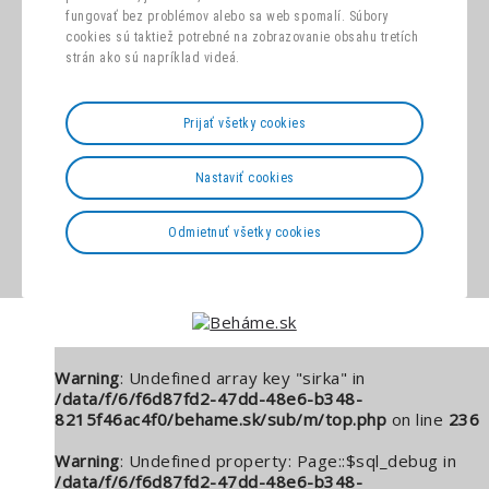
fungovať bez problémov alebo sa web spomalí. Súbory
cookies sú taktiež potrebné na zobrazovanie obsahu tretích
strán ako sú napríklad videá.
Prijať všetky cookies
Nastaviť cookies
Odmietnuť všetky cookies
Warning
: Undefined array key "sirka" in
/data/f/6/f6d87fd2-47dd-48e6-b348-
8215f46ac4f0/behame.sk/sub/m/top.php
on line
236
Warning
: Undefined property: Page::$sql_debug in
/data/f/6/f6d87fd2-47dd-48e6-b348-