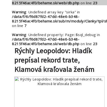
8215f46ac4f0/behame.sk/web/db.php
on line
23
Warning
: Undefined array key "sirka" in
/data/f/6/f6d87fd2-47dd-48e6-b348-
8215f46ac4f0/behame.sk/sub/m/moduly/Clanky/tpl/s
on line
7
Warning
: Undefined property: Page::$sql_debug in
/data/f/6/f6d87fd2-47dd-48e6-b348-
8215f46ac4f0/behame.sk/web/db.php
on line
23
Rýchly Leopoldov: Hladík
prepísal rekord trate,
Klamová kraľovala ženám