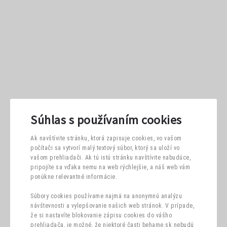
Súhlas s používaním cookies
Ak navštívite stránku, ktorá zapisuje cookies, vo vašom
počítači sa vytvorí malý textový súbor, ktorý sa uloží vo
vašom prehliadači. Ak tú istú stránku navštívite nabudúce,
pripojíte sa vďaka nemu na web rýchlejšie, a náš web vám
ponúkne relevantné informácie.
Súbory cookies používame najmä na anonymnú analýzu
návštevnosti a vylepšovanie našich web stránok. V prípade,
že si nastavíte blokovanie zápisu cookies do vášho
prehliadača, je možné, že niektoré časti behame.sk nebudú